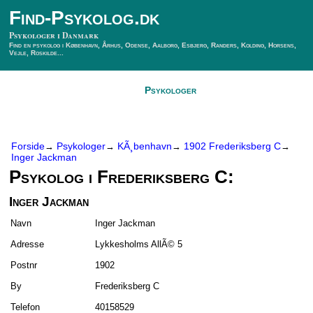
Find-Psykolog.dk
Psykologer i Danmark
Find en psykolog i København, Århus, Odense, Aalborg, Esbjerg, Randers, Kolding, Horsens,
Vejle, Roskilde...
Forside
Psykologer
SÃ¸g Psykolog
Kontakt
Forside
Psykologer
KÃ¸benhavn
1902 Frederiksberg C
→
→
→
→
Inger Jackman
Psykolog i Frederiksberg C:
Inger Jackman
Navn
Inger Jackman
Adresse
Lykkesholms AllÃ© 5
Postnr
1902
By
Frederiksberg C
Telefon
40158529