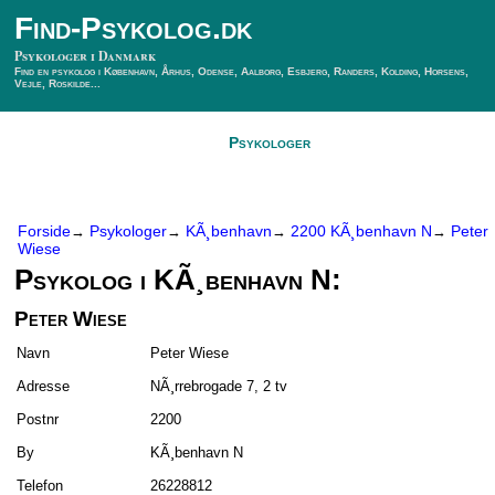
Find-Psykolog.dk
Psykologer i Danmark
Find en psykolog i København, Århus, Odense, Aalborg, Esbjerg, Randers, Kolding, Horsens,
Vejle, Roskilde...
Forside
Psykologer
SÃ¸g Psykolog
Kontakt
Forside
Psykologer
KÃ¸benhavn
2200 KÃ¸benhavn N
Peter
→
→
→
→
Wiese
Psykolog i KÃ¸benhavn N:
Peter Wiese
Navn
Peter Wiese
Adresse
NÃ¸rrebrogade 7, 2 tv
Postnr
2200
By
KÃ¸benhavn N
Telefon
26228812