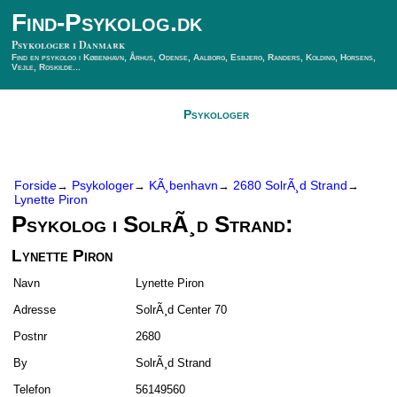
Find-Psykolog.dk
Psykologer i Danmark
Find en psykolog i København, Århus, Odense, Aalborg, Esbjerg, Randers, Kolding, Horsens,
Vejle, Roskilde...
Forside
Psykologer
SÃ¸g Psykolog
Kontakt
Forside
Psykologer
KÃ¸benhavn
2680 SolrÃ¸d Strand
→
→
→
→
Lynette Piron
Psykolog i SolrÃ¸d Strand:
Lynette Piron
Navn
Lynette Piron
Adresse
SolrÃ¸d Center 70
Postnr
2680
By
SolrÃ¸d Strand
Telefon
56149560