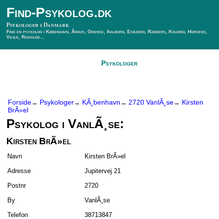
Find-Psykolog.dk
Psykologer i Danmark
Find en psykolog i København, Århus, Odense, Aalborg, Esbjerg, Randers, Kolding, Horsens,
Vejle, Roskilde...
Forside
Psykologer
SÃ¸g Psykolog
Kontakt
Forside
Psykologer
KÃ¸benhavn
2720 VanlÃ¸se
Kirsten
→
→
→
→
BrÃ»el
Psykolog i VanlÃ¸se:
Kirsten BrÃ»el
Navn
Kirsten BrÃ»el
Adresse
Jupitervej 21
Postnr
2720
By
VanlÃ¸se
Telefon
38713847