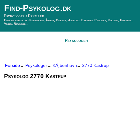
Find-Psykolog.dk
Psykologer i Danmark
Find en psykolog i København, Århus, Odense, Aalborg, Esbjerg, Randers, Kolding, Horsens,
Vejle, Roskilde...
Forside
Psykologer
SÃ¸g Psykolog
Kontakt
Forside
Psykologer
KÃ¸benhavn
2770 Kastrup
→
→
→
Psykolog 2770 Kastrup