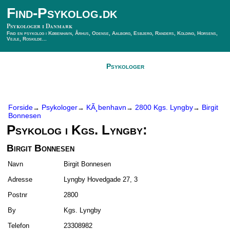
Find-Psykolog.dk
Psykologer i Danmark
Find en psykolog i København, Århus, Odense, Aalborg, Esbjerg, Randers, Kolding, Horsens,
Vejle, Roskilde...
Forside
Psykologer
SÃ¸g Psykolog
Kontakt
Forside
Psykologer
KÃ¸benhavn
2800 Kgs. Lyngby
Birgit
→
→
→
→
Bonnesen
Psykolog i Kgs. Lyngby:
Birgit Bonnesen
Navn
Birgit Bonnesen
Adresse
Lyngby Hovedgade 27, 3
Postnr
2800
By
Kgs. Lyngby
Telefon
23308982