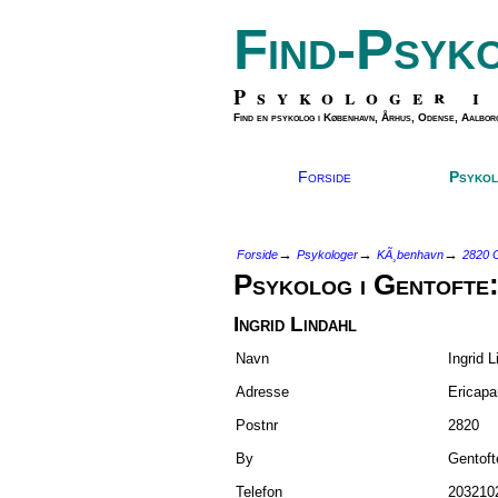
Find-Psyk
Psykologer i
Find en psykolog i København, Århus, Odense, Aalborg
Forside
Psykol
→
→
→
Forside
Psykologer
KÃ¸benhavn
2820 G
Psykolog i Gentofte
Ingrid Lindahl
Navn
Ingrid L
Adresse
Ericapa
Postnr
2820
By
Gentoft
Telefon
203210