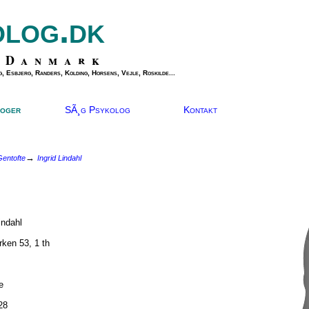
olog.dk
 Danmark
, Esbjerg, Randers, Kolding, Horsens, Vejle, Roskilde...
oger
SÃ¸g Psykolog
Kontakt
→
entofte
Ingrid Lindahl
:
indahl
rken 53, 1 th
e
28