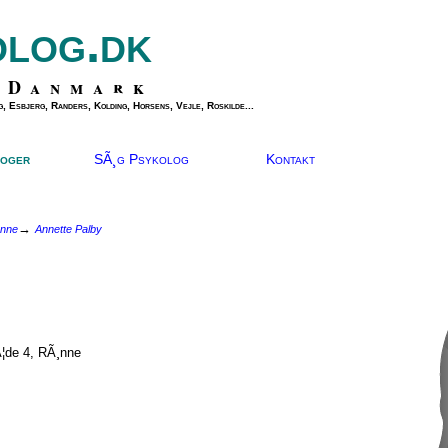
olog.dk
 Danmark
, Esbjerg, Randers, Kolding, Horsens, Vejle, Roskilde...
oger
SÃ¸g Psykolog
Kontakt
→
¸nne
Annette Palby
¦de 4, RÃ¸nne