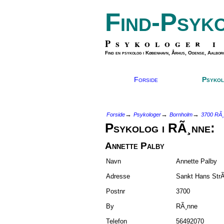
Find-Psyk
Psykologer i
Find en psykolog i København, Århus, Odense, Aalborg
Forside
Psykol
→
→
→
Forside
Psykologer
Bornholm
3700 RÃ
Psykolog i RÃ¸nne:
Annette Palby
Navn
Annette Palby
Adresse
Sankt Hans StrÃ
Postnr
3700
By
RÃ¸nne
Telefon
56492070