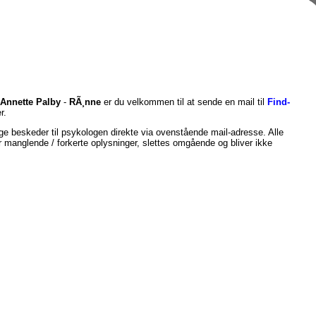
Annette Palby
-
RÃ¸nne
er du velkommen til at sende en mail til
Find-
r.
e beskeder til psykologen direkte via ovenstående mail-adresse. Alle
er manglende / forkerte oplysninger, slettes omgående og bliver ikke