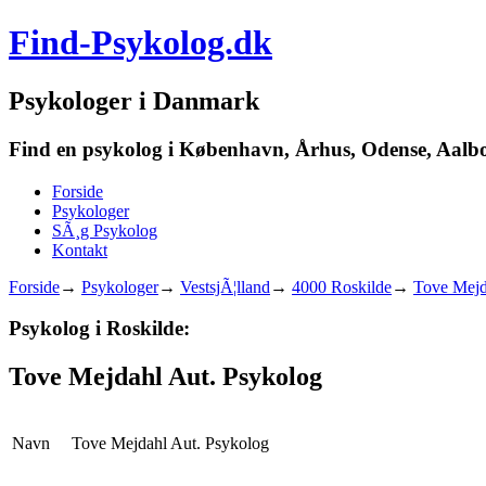
Find-Psykolog.dk
Psykologer i Danmark
Find en psykolog i København, Århus, Odense, Aalborg
Forside
Psykologer
SÃ¸g Psykolog
Kontakt
Forside
→
Psykologer
→
VestsjÃ¦lland
→
4000 Roskilde
→
Tove Mejd
Psykolog i Roskilde:
Tove Mejdahl Aut. Psykolog
Navn
Tove Mejdahl Aut. Psykolog