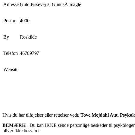
Adresse
Gulddyssevej 3, GundsÃ¸magle
Postnr
4000
By
Roskilde
Telefon
46789797
Website
Hvis du har tilføjelser eller rettelser vedr.
Tove Mejdahl Aut. Psykol
BEMÆRK
- Du kan IKKE sende personlige beskeder til psykologen d
bliver ikke besvaret.