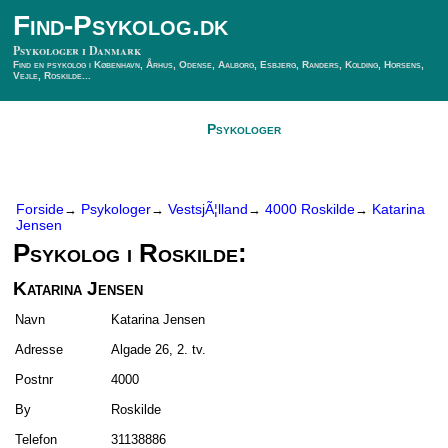
Find-Psykolog.dk
Psykologer i Danmark
Find en psykolog i København, Århus, Odense, Aalborg, Esbjerg, Randers, Kolding, Horsens,
Vejle, Roskilde...
Forside
Psykologer
SÃ¸g Psykolog
Kontakt
Forside
Psykologer
VestsjÃ¦lland
4000 Roskilde
Katarina
→
→
→
→
Jensen
Psykolog i Roskilde:
Katarina Jensen
Navn
Katarina Jensen
Adresse
Algade 26, 2. tv.
Postnr
4000
By
Roskilde
Telefon
31138886