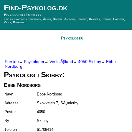
Find-Psykolog.dk
Psykologer i Danmark
Find en psykolog i København, Århus, Odense, Aalborg, Esbjerg, Randers, Kolding, Horsens,
Vejle, Roskilde...
Forside
Psykologer
SÃ¸g Psykolog
Kontakt
Forside
Psykologer
VestsjÃ¦lland
4050 Skibby
Ebbe
→
→
→
→
Nordborg
Psykolog i Skibby:
Ebbe Nordborg
Navn
Ebbe Nordborg
Adresse
Skovvejen 7, SÃ¸nderby
Postnr
4050
By
Skibby
Telefon
61709414