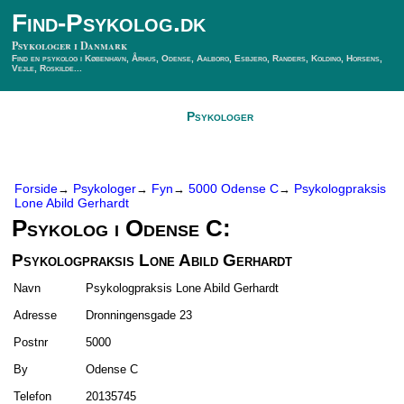
Find-Psykolog.dk
Psykologer i Danmark
Find en psykolog i København, Århus, Odense, Aalborg, Esbjerg, Randers, Kolding, Horsens,
Vejle, Roskilde...
Forside
Psykologer
SÃ¸g Psykolog
Kontakt
Forside
Psykologer
Fyn
5000 Odense C
Psykologpraksis
→
→
→
→
Lone Abild Gerhardt
Psykolog i Odense C:
Psykologpraksis Lone Abild Gerhardt
Navn
Psykologpraksis Lone Abild Gerhardt
Adresse
Dronningensgade 23
Postnr
5000
By
Odense C
Telefon
20135745