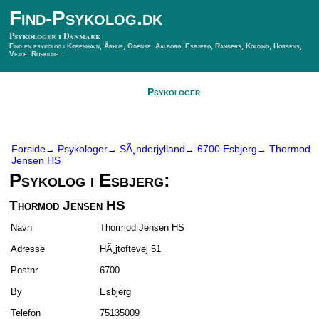
Find-Psykolog.dk
Psykologer i Danmark
Find en psykolog i København, Århus, Odense, Aalborg, Esbjerg, Randers, Kolding, Horsens,
Vejle, Roskilde...
Forside
Psykologer
SÃ¸g Psykolog
Kontakt
Forside
Psykologer
SÃ¸nderjylland
6700 Esbjerg
Thormod
→
→
→
→
Jensen HS
Psykolog i Esbjerg:
Thormod Jensen HS
Navn
Thormod Jensen HS
Adresse
HÃ¸jtoftevej 51
Postnr
6700
By
Esbjerg
Telefon
75135009