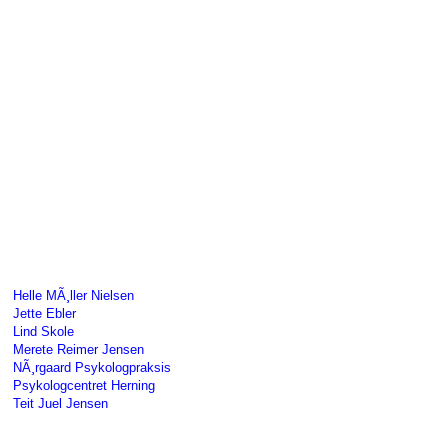
Helle MÃ¸ller Nielsen
Jette Ebler
Lind Skole
Merete Reimer Jensen
NÃ¸rgaard Psykologpraksis
Psykologcentret Herning
Teit Juel Jensen