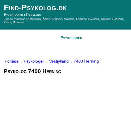
Find-Psykolog.dk
Psykologer i Danmark
Find en psykolog i København, Århus, Odense, Aalborg, Esbjerg, Randers, Kolding, Horsens,
Vejle, Roskilde...
Forside
Psykologer
SÃ¸g Psykolog
Kontakt
Forside
Psykologer
Vestjylland
7400 Herning
→
→
→
Psykolog 7400 Herning