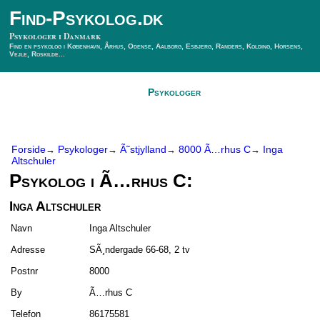
Find-Psykolog.dk
Psykologer i Danmark
Find en psykolog i København, Århus, Odense, Aalborg, Esbjerg, Randers, Kolding, Horsens,
Vejle, Roskilde...
Forside
Psykologer
SÃ¸g Psykolog
Kontakt
Forside
Psykologer
Ã˜stjylland
8000 Ã…rhus C
Inga
→
→
→
→
Altschuler
Psykolog i Ã…rhus C:
Inga Altschuler
Navn
Inga Altschuler
Adresse
SÃ¸ndergade 66-68, 2 tv
Postnr
8000
By
Ã…rhus C
Telefon
86175581