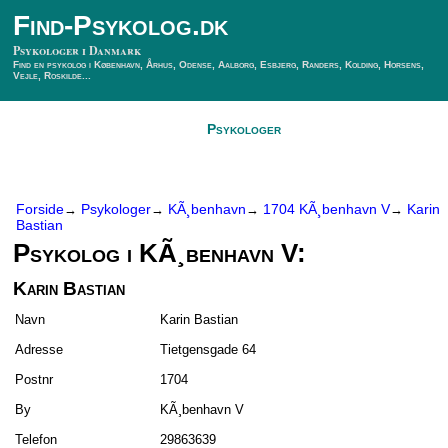
Find-Psykolog.dk
Psykologer i Danmark
Find en psykolog i København, Århus, Odense, Aalborg, Esbjerg, Randers, Kolding, Horsens,
Vejle, Roskilde...
Forside
Psykologer
SÃ¸g Psykolog
Kontakt
Forside
Psykologer
KÃ¸benhavn
1704 KÃ¸benhavn V
Karin
→
→
→
→
Bastian
Psykolog i KÃ¸benhavn V:
Karin Bastian
Navn
Karin Bastian
Adresse
Tietgensgade 64
Postnr
1704
By
KÃ¸benhavn V
Telefon
29863639