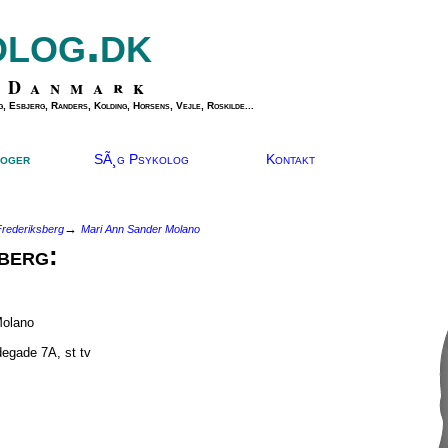
olog.dk
 Danmark
, Esbjerg, Randers, Kolding, Horsens, Vejle, Roskilde...
oger
SÃ¸g Psykolog
Kontakt
→
rederiksberg
Mari Ann Sander Molano
berg:
Molano
degade 7A, st tv