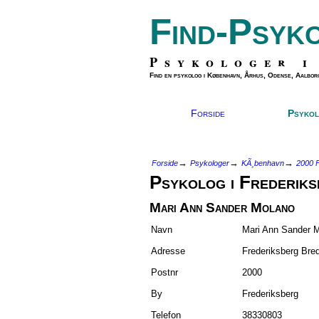
Find-Psyk
Psykologer i
Find en psykolog i København, Århus, Odense, Aalborg
Forside
Psykol
→
→
→
Forside
Psykologer
KÃ¸benhavn
2000 F
Psykolog i Frederiks
Mari Ann Sander Molano
Navn
Mari Ann Sander 
Adresse
Frederiksberg Bre
Postnr
2000
By
Frederiksberg
Telefon
38330803