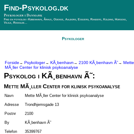
Find-Psykolog.dk
Psykologer i Danmark
Find en psykolog i København, Århus, Odense, Aalborg, Esbjerg, Randers, Kolding, Horsens,
Vejle, Roskilde...
Forside
Psykologer
SÃ¸g Psykolog
Kontakt
Forside
Psykologer
KÃ¸benhavn
2100 KÃ¸benhavn Ã˜
Mette
→
→
→
→
MÃ¸ller Center for klinisk psykoanalyse
Psykolog i KÃ¸benhavn Ã˜:
Mette MÃ¸ller Center for klinisk psykoanalyse
Navn
Mette MÃ¸ller Center for klinisk psykoanalyse
Adresse
Trondhjemsgade 13
Postnr
2100
By
KÃ¸benhavn Ã˜
Telefon
35399767