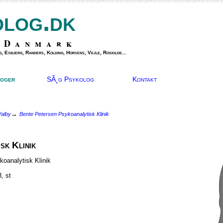
olog.dk
 Danmark
, Esbjerg, Randers, Kolding, Horsens, Vejle, Roskilde...
oger
SÃ¸g Psykolog
Kontakt
→
Valby
Bente Petersen Psykoanalytisk Klinik
sk Klinik
oanalytisk Klinik
, st