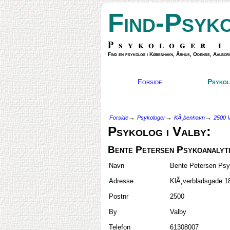
Find-Psyk
Psykologer i
Find en psykolog i København, Århus, Odense, Aalborg
Forside
Psykol
→
→
→
Forside
Psykologer
KÃ¸benhavn
2500 
Psykolog i Valby:
Bente Petersen Psykoanalyti
Navn
Bente Petersen Psyk
Adresse
KlÃ¸verbladsgade 18
Postnr
2500
By
Valby
Telefon
61308007