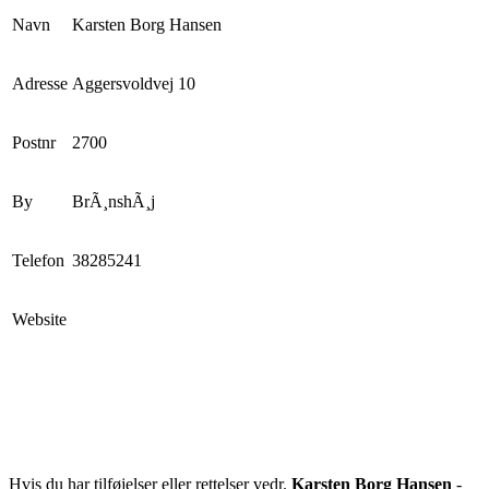
Navn
Karsten Borg Hansen
Adresse
Aggersvoldvej 10
Postnr
2700
By
BrÃ¸nshÃ¸j
Telefon
38285241
Website
Hvis du har tilføjelser eller rettelser vedr.
Karsten Borg Hansen
-