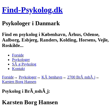
Find-Psykolog.dk
Psykologer i Danmark
Find en psykolog i København, Århus, Odense,
Aalborg, Esbjerg, Randers, Kolding, Horsens, Vejle,
Roskilde...
Forside
Psykologer
SÃ¸g Psykolog
Kontakt
Forside
→
Psykologer
→
KÃ¸benhavn
→
2700 BrÃ¸nshÃ¸j
→
Karsten Borg Hansen
Psykolog i BrÃ¸nshÃ¸j:
Karsten Borg Hansen