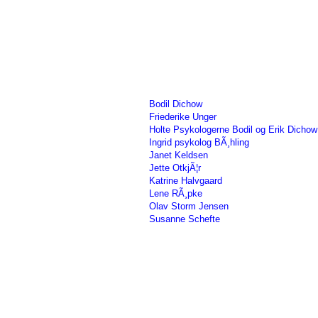
Bodil Dichow
Friederike Unger
Holte Psykologerne Bodil og Erik Dicho
Ingrid psykolog BÃ¸hling
Janet Keldsen
Jette OtkjÃ¦r
Katrine Halvgaard
Lene RÃ¸pke
Olav Storm Jensen
Susanne Schefte