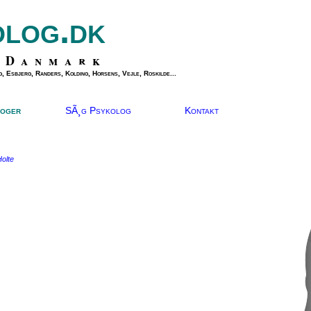
olog.dk
 Danmark
, Esbjerg, Randers, Kolding, Horsens, Vejle, Roskilde...
oger
SÃ¸g Psykolog
Kontakt
olte