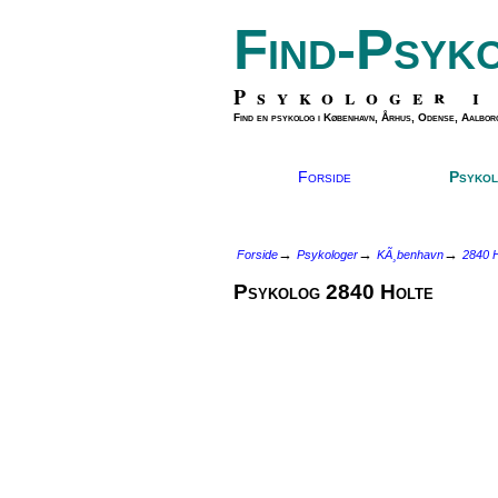
Find-Psyk
Psykologer i
Find en psykolog i København, Århus, Odense, Aalborg
Forside
Psykol
→
→
→
Forside
Psykologer
KÃ¸benhavn
2840 H
Psykolog 2840 Holte