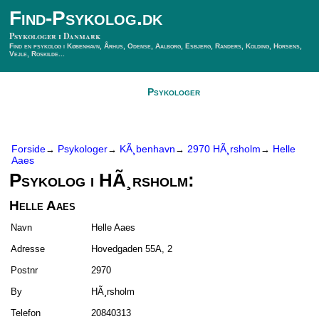
Find-Psykolog.dk
Psykologer i Danmark
Find en psykolog i København, Århus, Odense, Aalborg, Esbjerg, Randers, Kolding, Horsens,
Vejle, Roskilde...
Forside
Psykologer
SÃ¸g Psykolog
Kontakt
Forside
Psykologer
KÃ¸benhavn
2970 HÃ¸rsholm
Helle
→
→
→
→
Aaes
Psykolog i HÃ¸rsholm:
Helle Aaes
Navn
Helle Aaes
Adresse
Hovedgaden 55A, 2
Postnr
2970
By
HÃ¸rsholm
Telefon
20840313