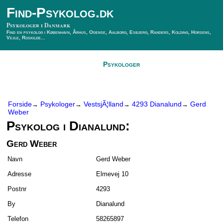
Find-Psykolog.dk
Psykologer i Danmark
Find en psykolog i København, Århus, Odense, Aalborg, Esbjerg, Randers, Kolding, Horsens,
Vejle, Roskilde...
Forside
Psykologer
SÃ¸g Psykolog
Kontakt
Forside
Psykologer
VestsjÃ¦lland
4293 Dianalund
Gerd
→
→
→
→
Weber
Psykolog i Dianalund:
Gerd Weber
Navn
Gerd Weber
Adresse
Elmevej 10
Postnr
4293
By
Dianalund
Telefon
58265897