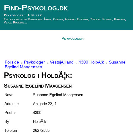
Find-Psykolog.dk
Psykologer i Danmark
Find en psykolog i København, Århus, Odense, Aalborg, Esbjerg, Randers, Kolding, Horsens,
Vejle, Roskilde...
Forside
Psykologer
SÃ¸g Psykolog
Kontakt
Forside
Psykologer
VestsjÃ¦lland
4300 HolbÃ¦k
Susanne
→
→
→
→
Egelind Maagensen
Psykolog i HolbÃ¦k:
Susanne Egelind Maagensen
Navn
Susanne Egelind Maagensen
Adresse
Ahlgade 23, 1
Postnr
4300
By
HolbÃ¦k
Telefon
26272585