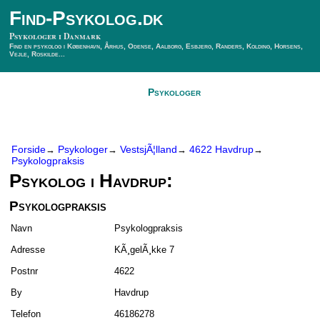
Find-Psykolog.dk
Psykologer i Danmark
Find en psykolog i København, Århus, Odense, Aalborg, Esbjerg, Randers, Kolding, Horsens,
Vejle, Roskilde...
Forside
Psykologer
SÃ¸g Psykolog
Kontakt
Forside
Psykologer
VestsjÃ¦lland
4622 Havdrup
→
→
→
→
Psykologpraksis
Psykolog i Havdrup:
Psykologpraksis
Navn
Psykologpraksis
Adresse
KÃ¸gelÃ¸kke 7
Postnr
4622
By
Havdrup
Telefon
46186278