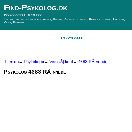
Find-Psykolog.dk
Psykologer i Danmark
Find en psykolog i København, Århus, Odense, Aalborg, Esbjerg, Randers, Kolding, Horsens,
Vejle, Roskilde...
Forside
Psykologer
SÃ¸g Psykolog
Kontakt
Forside
Psykologer
VestsjÃ¦lland
4683 RÃ¸nnede
→
→
→
Psykolog 4683 RÃ¸nnede