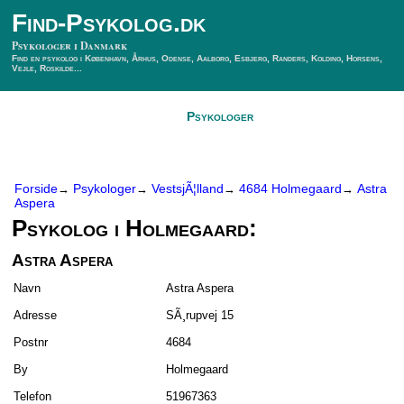
Find-Psykolog.dk
Psykologer i Danmark
Find en psykolog i København, Århus, Odense, Aalborg, Esbjerg, Randers, Kolding, Horsens,
Vejle, Roskilde...
Forside
Psykologer
SÃ¸g Psykolog
Kontakt
Forside
Psykologer
VestsjÃ¦lland
4684 Holmegaard
Astra
→
→
→
→
Aspera
Psykolog i Holmegaard:
Astra Aspera
Navn
Astra Aspera
Adresse
SÃ¸rupvej 15
Postnr
4684
By
Holmegaard
Telefon
51967363