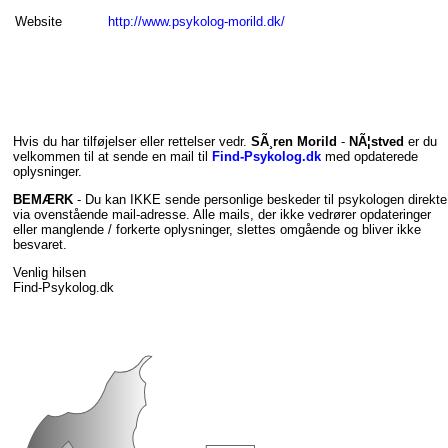
Website
http://www.psykolog-morild.dk/
Hvis du har tilføjelser eller rettelser vedr.
SÃ¸ren Morild
-
NÃ¦stved
er du
velkommen til at sende en mail til
Find-Psykolog.dk
med opdaterede
oplysninger.
BEMÆRK
- Du kan IKKE sende personlige beskeder til psykologen direkte
via ovenstående mail-adresse. Alle mails, der ikke vedrører opdateringer
eller manglende / forkerte oplysninger, slettes omgående og bliver ikke
besvaret.
Venlig hilsen
Find-Psykolog.dk