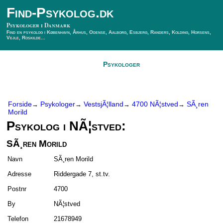
Find-Psykolog.dk
Psykologer i Danmark
Find en psykolog i København, Århus, Odense, Aalborg, Esbjerg, Randers, Kolding, Horsens,
Vejle, Roskilde...
Forside
Psykologer
SÃ¸g Psykolog
Kontakt
Forside
Psykologer
VestsjÃ¦lland
4700 NÃ¦stved
SÃ¸ren
→
→
→
→
Morild
Psykolog i NÃ¦stved:
SÃ¸ren Morild
Navn
SÃ¸ren Morild
Adresse
Riddergade 7, st.tv.
Postnr
4700
By
NÃ¦stved
Telefon
21678949