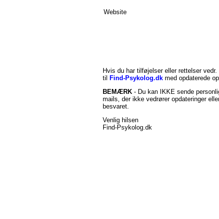
Website
Hvis du har tilføjelser eller rettelser vedr.
til
Find-Psykolog.dk
med opdaterede opl
BEMÆRK
- Du kan IKKE sende personlig
mails, der ikke vedrører opdateringer ell
besvaret.
Venlig hilsen
Find-Psykolog.dk