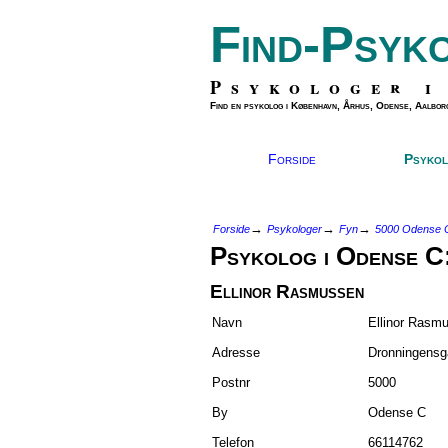
Find-Psyk
Psykologer i
Find en psykolog i København, Århus, Odense, Aalborg
Forside
Psykol
→
→
→
Forside
Psykologer
Fyn
5000 Odense 
Psykolog i Odense C
Ellinor Rasmussen
Navn
Ellinor Rasm
Adresse
Dronningensg
Postnr
5000
By
Odense C
Telefon
66114762