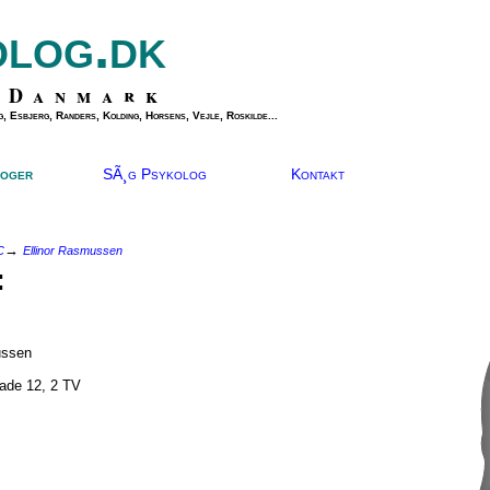
olog.dk
 Danmark
, Esbjerg, Randers, Kolding, Horsens, Vejle, Roskilde...
oger
SÃ¸g Psykolog
Kontakt
→
C
Ellinor Rasmussen
:
ussen
ade 12, 2 TV