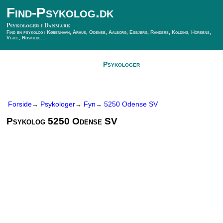
Find-Psykolog.dk
Psykologer i Danmark
Find en psykolog i København, Århus, Odense, Aalborg, Esbjerg, Randers, Kolding, Horsens,
Vejle, Roskilde...
Forside
Psykologer
SÃ¸g Psykolog
Kontakt
Forside
Psykologer
Fyn
5250 Odense SV
→
→
→
Psykolog 5250 Odense SV