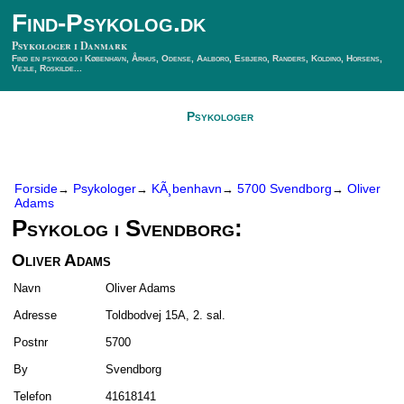
Find-Psykolog.dk
Psykologer i Danmark
Find en psykolog i København, Århus, Odense, Aalborg, Esbjerg, Randers, Kolding, Horsens,
Vejle, Roskilde...
Forside
Psykologer
SÃ¸g Psykolog
Kontakt
Forside
Psykologer
KÃ¸benhavn
5700 Svendborg
Oliver
→
→
→
→
Adams
Psykolog i Svendborg:
Oliver Adams
Navn
Oliver Adams
Adresse
Toldbodvej 15A, 2. sal.
Postnr
5700
By
Svendborg
Telefon
41618141