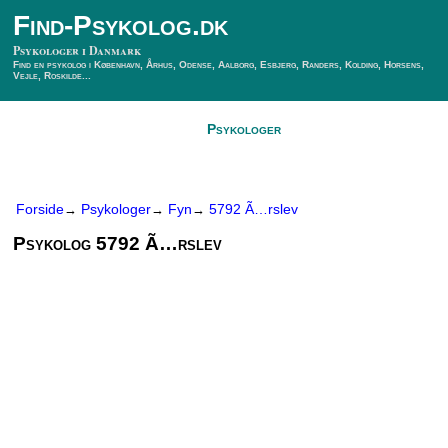
Find-Psykolog.dk
Psykologer i Danmark
Find en psykolog i København, Århus, Odense, Aalborg, Esbjerg, Randers, Kolding, Horsens,
Vejle, Roskilde...
Forside
Psykologer
SÃ¸g Psykolog
Kontakt
Forside
Psykologer
Fyn
5792 Ã…rslev
→
→
→
Psykolog 5792 Ã…rslev