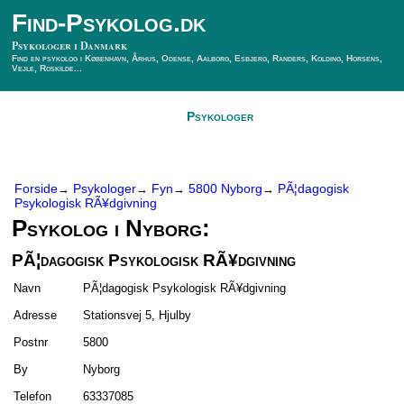
Find-Psykolog.dk
Psykologer i Danmark
Find en psykolog i København, Århus, Odense, Aalborg, Esbjerg, Randers, Kolding, Horsens,
Vejle, Roskilde...
Forside
Psykologer
SÃ¸g Psykolog
Kontakt
Forside
Psykologer
Fyn
5800 Nyborg
PÃ¦dagogisk
→
→
→
→
Psykologisk RÃ¥dgivning
Psykolog i Nyborg:
PÃ¦dagogisk Psykologisk RÃ¥dgivning
Navn
PÃ¦dagogisk Psykologisk RÃ¥dgivning
Adresse
Stationsvej 5, Hjulby
Postnr
5800
By
Nyborg
Telefon
63337085