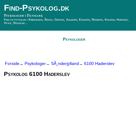
Find-Psykolog.dk
Psykologer i Danmark
Find en psykolog i København, Århus, Odense, Aalborg, Esbjerg, Randers, Kolding, Horsens,
Vejle, Roskilde...
Forside
Psykologer
SÃ¸g Psykolog
Kontakt
Forside
Psykologer
SÃ¸nderjylland
6100 Haderslev
→
→
→
Psykolog 6100 Haderslev