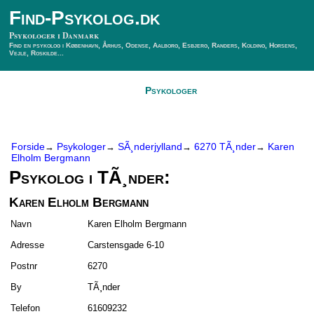
Find-Psykolog.dk
Psykologer i Danmark
Find en psykolog i København, Århus, Odense, Aalborg, Esbjerg, Randers, Kolding, Horsens,
Vejle, Roskilde...
Forside
Psykologer
SÃ¸g Psykolog
Kontakt
Forside
Psykologer
SÃ¸nderjylland
6270 TÃ¸nder
Karen
→
→
→
→
Elholm Bergmann
Psykolog i TÃ¸nder:
Karen Elholm Bergmann
Navn
Karen Elholm Bergmann
Adresse
Carstensgade 6-10
Postnr
6270
By
TÃ¸nder
Telefon
61609232