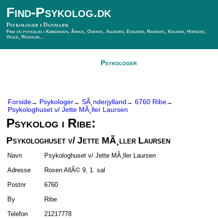
Find-Psykolog.dk
Psykologer i Danmark
Find en psykolog i København, Århus, Odense, Aalborg, Esbjerg, Randers, Kolding, Horsens,
Vejle, Roskilde...
Forside
Psykologer
SÃ¸g Psykolog
Kontakt
Forside
Psykologer
SÃ¸nderjylland
6760 Ribe
→
→
→
→
Psykologhuset v/ Jette MÃ¸ller Laursen
Psykolog i Ribe:
Psykologhuset v/ Jette MÃ¸ller Laursen
Navn
Psykologhuset v/ Jette MÃ¸ller Laursen
Adresse
Rosen AllÃ© 9, 1. sal
Postnr
6760
By
Ribe
Telefon
21217778