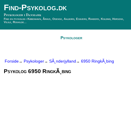
Find-Psykolog.dk
Psykologer i Danmark
Find en psykolog i København, Århus, Odense, Aalborg, Esbjerg, Randers, Kolding, Horsens,
Vejle, Roskilde...
Forside
Psykologer
SÃ¸g Psykolog
Kontakt
Forside
Psykologer
SÃ¸nderjylland
6950 RingkÃ¸bing
→
→
→
Psykolog 6950 RingkÃ¸bing