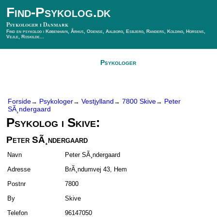
Find-Psykolog.dk
Psykologer i Danmark
Find en psykolog i København, Århus, Odense, Aalborg, Esbjerg, Randers, Kolding, Horsens,
Vejle, Roskilde...
Forside
Psykologer
SÃ¸g Psykolog
Kontakt
Forside
Psykologer
Vestjylland
7800 Skive
Peter
→
→
→
→
SÃ¸ndergaard
Psykolog i Skive:
Peter SÃ¸ndergaard
Navn
Peter SÃ¸ndergaard
Adresse
BrÃ¸ndumvej 43, Hem
Postnr
7800
By
Skive
Telefon
96147050