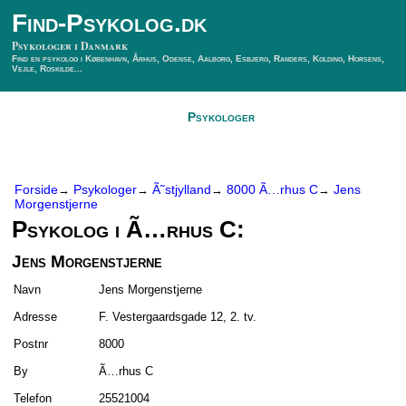
Find-Psykolog.dk
Psykologer i Danmark
Find en psykolog i København, Århus, Odense, Aalborg, Esbjerg, Randers, Kolding, Horsens,
Vejle, Roskilde...
Forside
Psykologer
SÃ¸g Psykolog
Kontakt
Forside
Psykologer
Ã˜stjylland
8000 Ã…rhus C
Jens
→
→
→
→
Morgenstjerne
Psykolog i Ã…rhus C:
Jens Morgenstjerne
Navn
Jens Morgenstjerne
Adresse
F. Vestergaardsgade 12, 2. tv.
Postnr
8000
By
Ã…rhus C
Telefon
25521004