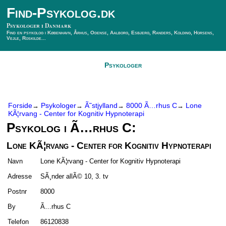
Find-Psykolog.dk
Psykologer i Danmark
Find en psykolog i København, Århus, Odense, Aalborg, Esbjerg, Randers, Kolding, Horsens,
Vejle, Roskilde...
Forside
Psykologer
SÃ¸g Psykolog
Kontakt
Forside
Psykologer
Ã˜stjylland
8000 Ã…rhus C
Lone
→
→
→
→
KÃ¦rvang - Center for Kognitiv Hypnoterapi
Psykolog i Ã…rhus C:
Lone KÃ¦rvang - Center for Kognitiv Hypnoterapi
Navn
Lone KÃ¦rvang - Center for Kognitiv Hypnoterapi
Adresse
SÃ¸nder allÃ© 10, 3. tv
Postnr
8000
By
Ã…rhus C
Telefon
86120838