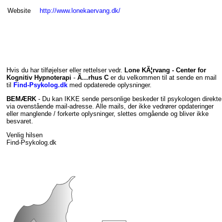
Website
http://www.lonekaervang.dk/
Hvis du har tilføjelser eller rettelser vedr.
Lone KÃ¦rvang - Center for
Kognitiv Hypnoterapi
-
Ã…rhus C
er du velkommen til at sende en mail
til
Find-Psykolog.dk
med opdaterede oplysninger.
BEMÆRK
- Du kan IKKE sende personlige beskeder til psykologen direkte
via ovenstående mail-adresse. Alle mails, der ikke vedrører opdateringer
eller manglende / forkerte oplysninger, slettes omgående og bliver ikke
besvaret.
Venlig hilsen
Find-Psykolog.dk