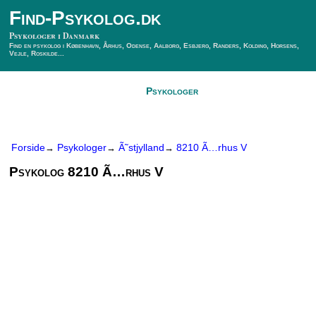
Find-Psykolog.dk
Psykologer i Danmark
Find en psykolog i København, Århus, Odense, Aalborg, Esbjerg, Randers, Kolding, Horsens,
Vejle, Roskilde...
Forside
Psykologer
SÃ¸g Psykolog
Kontakt
Forside
Psykologer
Ã˜stjylland
8210 Ã…rhus V
→
→
→
Psykolog 8210 Ã…rhus V