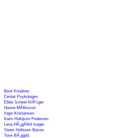
Bent Knudsen
Center Psykologen
Ebbe Scheel KrÃ¼ger
Hanne MÃ¥nsson
Inger Kristiansen
Karin Hultqvist Pedersen
Lena HÃ¸jgÃ¥rd Isager
Steen Hollesen Basse
Tove BÃ¸ggild