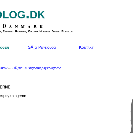
olog.dk
 Danmark
, Esbjerg, Randers, Kolding, Horsens, Vejle, Roskilde...
oger
SÃ¸g Psykolog
Kontakt
→
sskov
BÃ¸rne- & Ungdomspsykologerne
erne
mspsykologerne