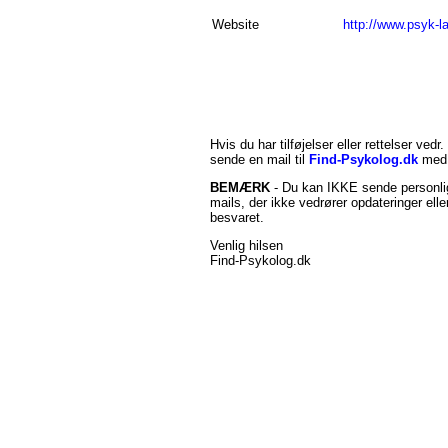
Website
http://www.psyk-l
Hvis du har tilføjelser eller rettelser vedr.
sende en mail til
Find-Psykolog.dk
med 
BEMÆRK
- Du kan IKKE sende personlig
mails, der ikke vedrører opdateringer ell
besvaret.
Venlig hilsen
Find-Psykolog.dk