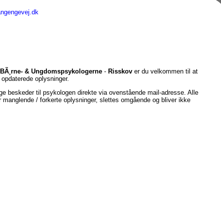
angengevej.dk
BÃ¸rne- & Ungdomspsykologerne
-
Risskov
er du velkommen til at
opdaterede oplysninger.
e beskeder til psykologen direkte via ovenstående mail-adresse. Alle
er manglende / forkerte oplysninger, slettes omgående og bliver ikke