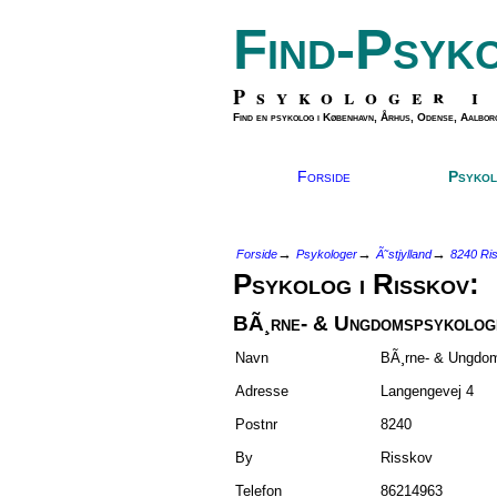
Find-Psyk
Psykologer i
Find en psykolog i København, Århus, Odense, Aalborg
Forside
Psykol
→
→
→
Forside
Psykologer
Ã˜stjylland
8240 Ri
Psykolog i Risskov:
BÃ¸rne- & Ungdomspsykolog
Navn
BÃ¸rne- & Ungdo
Adresse
Langengevej 4
Postnr
8240
By
Risskov
Telefon
86214963