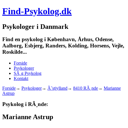
Find-Psykolog.dk
Psykologer i Danmark
Find en psykolog i København, Århus, Odense,
Aalborg, Esbjerg, Randers, Kolding, Horsens, Vejle,
Roskilde...
Forside
Psykologer
SÃ¸g Psykolog
Kontakt
Forside
→
Psykologer
→
Ã˜stjylland
→
8410 RÃ¸nde
→
Marianne
Astrup
Psykolog i RÃ¸nde:
Marianne Astrup