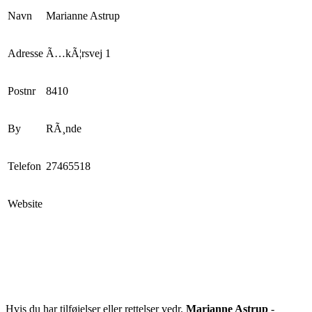
Navn
Marianne Astrup
Adresse
Ã…kÃ¦rsvej 1
Postnr
8410
By
RÃ¸nde
Telefon
27465518
Website
Hvis du har tilføjelser eller rettelser vedr.
Marianne Astrup
-