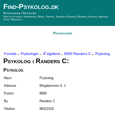
Find-Psykolog.dk
Psykologer i Danmark
Find en psykolog i København, Århus, Odense, Aalborg, Esbjerg, Randers, Kolding, Horsens,
Vejle, Roskilde...
Forside
Psykologer
SÃ¸g Psykolog
Kontakt
Forside
Psykologer
Ã˜stjylland
8900 Randers C
Psykolog
→
→
→
→
Psykolog i Randers C:
Psykolog
Navn
Psykolog
Adresse
Blegdammen 4, 1
Postnr
8900
By
Randers C
Telefon
86421515